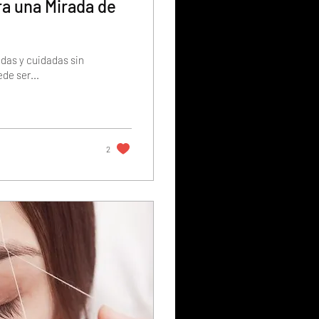
ra una Mirada de
das y cuidadas sin
de ser...
2