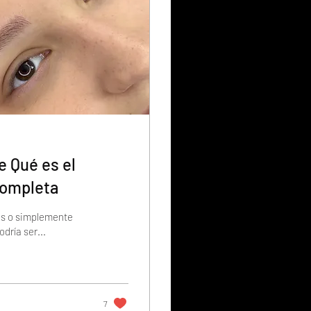
e Qué es el
Completa
nas o simplemente
dría ser...
7