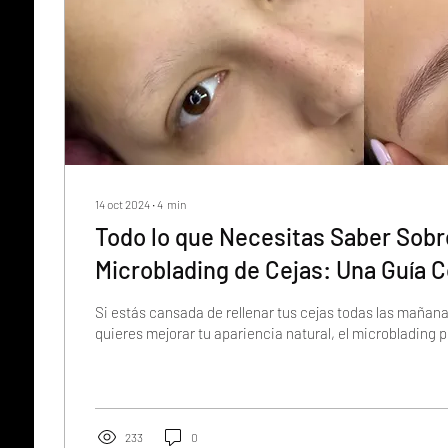
14 oct 2024
∙
4
min
Todo lo que Necesitas Saber Sobr
Microblading de Cejas: Una Guía 
Si estás cansada de rellenar tus cejas todas las maña
quieres mejorar tu apariencia natural, el microblading po
233
0