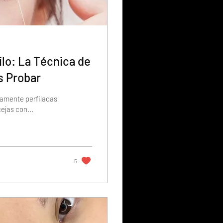
ilo: La Técnica de
s Probar
tamente perfiladas
ejas con...
5