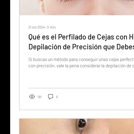
21 oct 2024
∙
3
min
Qué es el Perfilado de Cejas con H
Depilación de Precisión que Debe
Si buscas un método para conseguir unas cejas perfec
con precisión, vale la pena considerar la depilación de c
191
0