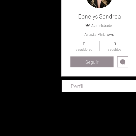
Danelys Sandrea
Administrador
Artista Phibrows
0
0
seguidores
seguidos
Seguir
Perfil