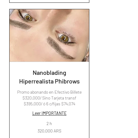
Nanoblading
Hiperrealista Phibrows
Promo abonando en Efectivo Billete
$320.000/ Sino Tarjeta transf
$395.000/ ó 6 c/fijas $74.074
Leer IMPORTANTE
2 h
320.000
320.000 ARS
pesos
argentinos