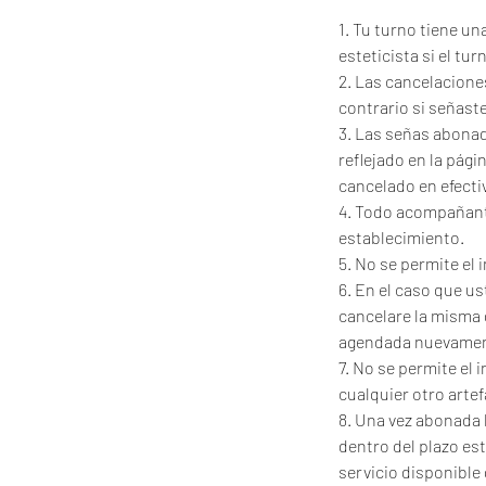
1. Tu turno tiene u
esteticista si el tu
2. Las cancelacione
contrario si señaste
3. Las señas abonad
reflejado en la pág
cancelado en efecti
4. Todo acompañante
establecimiento.
5. No se permite el
6. En el caso que u
cancelare la misma 
agendada nuevamen
7. No se permite el 
cualquier otro artef
8. Una vez abonada 
dentro del plazo es
servicio disponible 