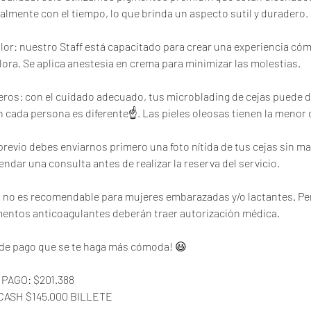
lmente con el tiempo, lo que brinda un aspecto sutil y duradero.
olor: nuestro Staff está capacitado para crear una experiencia có
ora. Se aplica anestesia en crema para minimizar las molestias.
ros: con el cuidado adecuado, tus microblading de cejas puede d
 en cada persona es diferente☝️. Las pieles oleosas tienen la menor
previo debes enviarnos primero una foto nítida de tus cejas sin ma
endar una consulta antes de realizar la reserva del servicio.
 no es recomendable para mujeres embarazadas y/o lactantes. Pe
ntos anticoagulantes deberán traer autorización médica.
 de pago que se te haga más cómoda! 😃
PAGO: $201.388
 CASH $145.000 BILLETE