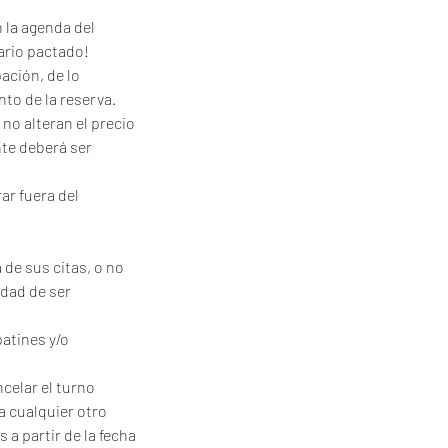
 la agenda del
rario pactado!
ación, de lo
nto de la reserva.
no alteran el precio
nte deberá ser
ar fuera del
 de sus citas, o no
idad de ser
patines y/o
celar el turno
a cualquier otro
 a partir de la fecha