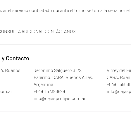
lizar el servicio contratado durante el turno se toma la seña por e
CONSULTA ADICIONAL CONTÁCTANOS.
 y Contacto
14, Buenos
Jerónimo Salguero 3172,
Virrey del P
Palermo, CABA, Buenos Aires,
CABA, Bueno
Argentina
+5491158681
com.ar
+5491157398629
info@cejasp
info@cejasprolijas.com.ar