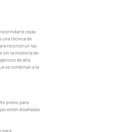
ra brindarte cejas
s una técnica de
ra reconstruir las
 sin la molestia de
rgénicos de alta
que se combinan a la
ño previo para
cejas estén diseñadas
s para