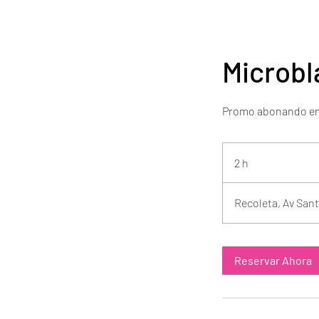
Microbl
Promo abonando en E
2 h
2
h
Recoleta, Av Sant
Reservar Ahora