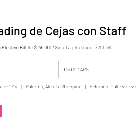
ading de Cejas con Staff
fectivo Billete $145.000/ Sino Tarjeta transf $201.388
145.000
pesos
145.000 ARS
argentinos
a Fe 1714
|
Palermo, Alcorta Shopping
|
Belgrano, Calle Virrey 