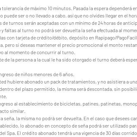
na tolerancia de máximo 10 minutos. Pasada la espera dependerá en
rno puede ser o no llevado a cabo, así que no olvides llegar en el ho
s de turnos serán aceptadas con un mínimo de 24 horas de anticip
 y faltas al turno no podrá ser devuelta la seña efectuada al mome
as con tarjeta de crédito/débito, depósito en Rapipago/PagoFacil 
ina, pero si deseas mantener el precio promocional el monto resta
vo al momento de concurrir al turno.
 de la persona a la cual le ha sido otorgado el turno deberá esper
 ingreso de niños menores de 6 años.
sted hubiere abonado un pack de tratamientos, y no asistiera a una
dentro del plazo permitido, la misma será descontada, sin posibil
te.
ingreso al establecimiento de bicicletas, patines, patinetas, mono
acto similar.
la seña, la misma no podrá ser devuelta. En el caso que desees can
tablecido, lo abonado en concepto de seña podrá ser utilizado par
del Spa. El crédito abonado tendrá una vigencia de 30 días corridos