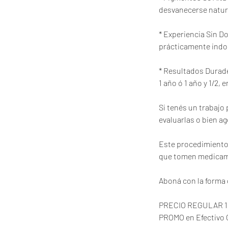
desvanecerse natura
* Experiencia Sin D
prácticamente indol
* Resultados Durade
1 año ó 1 año y 1/2,
Si tenés un trabajo 
evaluarlas o bien ag
Este procedimiento
que tomen medicame
Aboná con la forma
PRECIO REGULAR 1 
PROMO en Efectivo