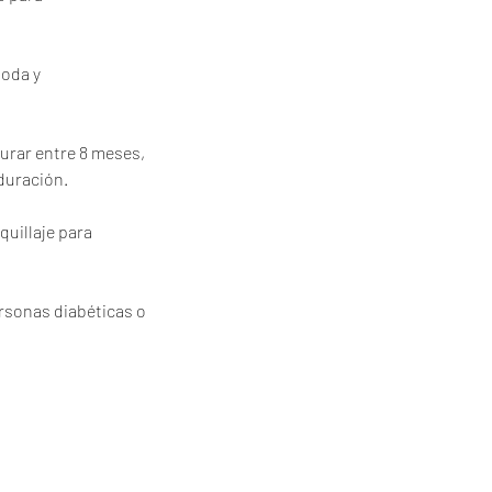
moda y
urar entre 8 meses,
 duración.
quillaje para
rsonas diabéticas o