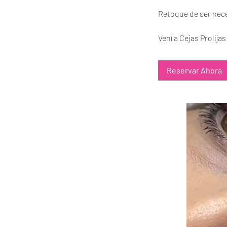
Retoque de ser nece
Vení a Cejas Prolija
Reservar Ahora