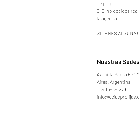
de pago.
9. Si no decides rea
la agenda.
SI TENÉS ALGUNA 
Nuestras Sedes
Avenida Santa Fe 17
Aires, Argentina
+541158681279
info@cejasprolijas.