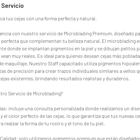
 Servicio
ca tus cejas con una forma perfecta y natural.
encia con nuestro servicio de Microblading Premium, diseñado pa
 perfecta que complementan tu belleza natural. El microblading e
e donde se implantan pigmentos en la piel y se dibujan pelitos pa
e vean muy reales. Es ideal para quienes desean cejas más pobladas
 de maquillaje. Nuestro Staff capacitado utiliza pigmentos hipoale
as de precisión para crear trazos individuales similares a vellos 
cejas existentes, brindando resultados realistas y duraderos.
stro Servicio de Microblading?
das: incluye una consulta personalizada donde realizamos un dise
y el color perfecto de las cejas, lo que garantiza que tus nuevas 
 realzar la forma de tu rostro y el tono de tu piel.
a Calidad: solo utilizamos pigmentos premium que están diseñado